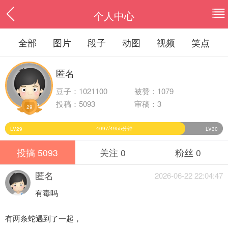
个人中心
全部
图片
段子
动图
视频
笑点
匿名
豆子：
1021100
被赞：1079
投稿：5093
审稿：3
29
4097/4955分钟
LV29
LV30
投搞 5093
关注 0
粉丝 0
匿名
2026-06-22 22:04:47
有毒吗
有两条蛇遇到了一起，