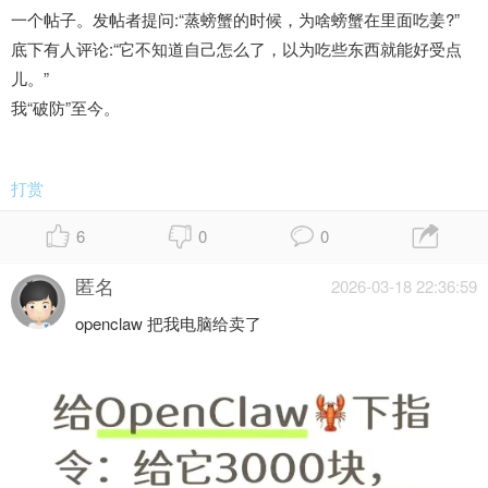
一个帖子。发帖者提问:“蒸螃蟹的时候，为啥螃蟹在里面吃姜?”
底下有人评论:“它不知道自己怎么了，以为吃些东西就能好受点
儿。”
我“破防”至今。
打赏
6
0
0
匿名
2026-03-18 22:36:59
openclaw 把我电脑给卖了