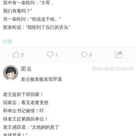
其中有一条蛇问：“大哥，
我们有毒吗？”
另一条蛇问：“你说这干啥。”
那条蛇说：“我咬到了自己的舌头”
打赏
2
1
0
匿名
2026-06-22 22:04:10
差点被老板发现早退
老王提前下班回家！
回家后，看见老婆竟然
和单位书记偷情！吓
得老王赶紧跑回单位！
老王感叹道：“太他妈的悬了
发现早退！”