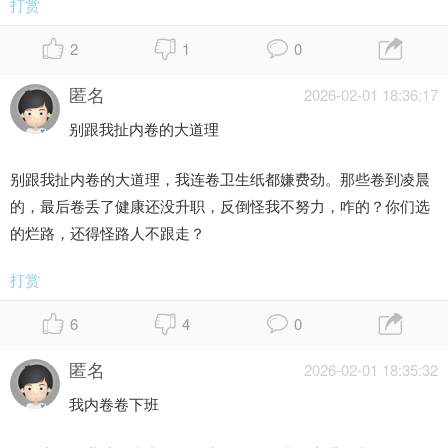
打赏
2
1
0
匿名
2026-02-01 18:36:17
别跟我扯内卷的大道理
别跟我扯内卷的大道理，我连卷卫生纸都嫌费劲。那些卷到凌晨
的，最后卷丢了健康还没升职，反倒怪我不努力，咋的？你们选
的烂路，还得怪路人不跟走？
打赏
6
4
0
匿名
2026-02-01 18:35:32
我内卷卷下班