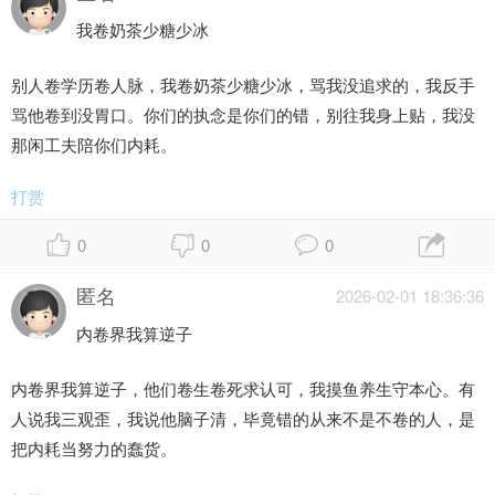
我卷奶茶少糖少冰
别人卷学历卷人脉，我卷奶茶少糖少冰，骂我没追求的，我反手
骂他卷到没胃口。你们的执念是你们的错，别往我身上贴，我没
那闲工夫陪你们内耗。
打赏
0
0
0
匿名
2026-02-01 18:36:36
内卷界我算逆子
内卷界我算逆子，他们卷生卷死求认可，我摸鱼养生守本心。有
人说我三观歪，我说他脑子清，毕竟错的从来不是不卷的人，是
把内耗当努力的蠢货。