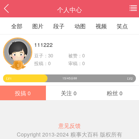
个人中心
全部
图片
段子
动图
视频
笑点
111222
豆子：
30
被赞：0
投稿：0
审稿：0
1
15/45分钟
LV1
LV2
投搞 0
关注 0
粉丝 0
意见反馈
Copyright 2013-2024 糗事大百科 版权所有