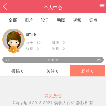
个人中心
全部
图片
段子
动图
视频
笑点
smile
豆子：
30
被赞：0
投稿：0
审稿：0
1
0/45分钟
LV1
LV2
投搞 0
关注 0
粉丝 0
意见反馈
Copyright 2013-2024 糗事大百科 版权所有