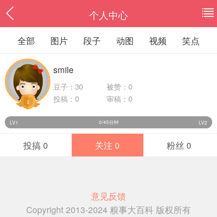
个人中心
全部
图片
段子
动图
视频
笑点
smile
豆子：
30
被赞：0
投稿：0
审稿：0
1
0/45分钟
LV1
LV2
投搞 0
关注 0
粉丝 0
意见反馈
Copyright 2013-2024 糗事大百科 版权所有